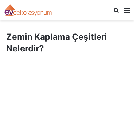
Arama
M
yap
...
Zemin Kaplama Çeşitleri
Nelerdir?