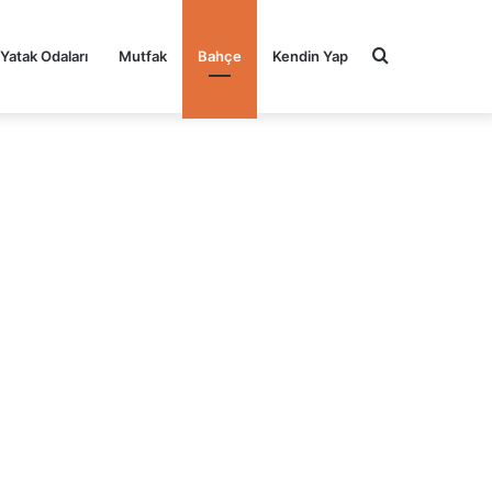
Arama
Yatak Odaları
Mutfak
Bahçe
Kendin Yap
yap
...