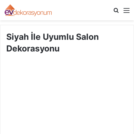
Arama
M
yap
...
Siyah İle Uyumlu Salon
Dekorasyonu