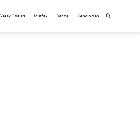
Arama
Yatak Odaları
Mutfak
Bahçe
Kendin Yap
yap
...