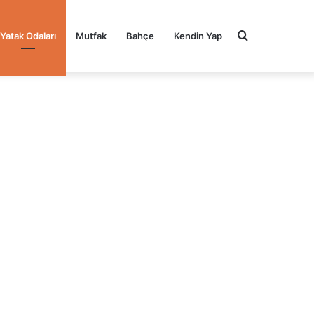
Arama
Yatak Odaları
Mutfak
Bahçe
Kendin Yap
yap
...