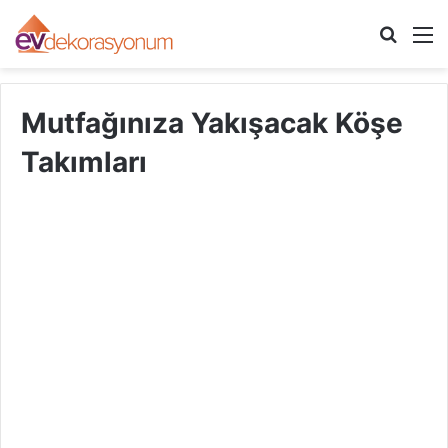
Arama
M
yap
...
Mutfağınıza Yakışacak Köşe
Takımları