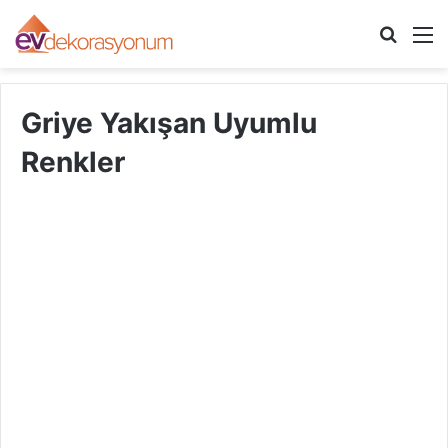
Arama
M
yap
...
Griye Yakışan Uyumlu
Renkler