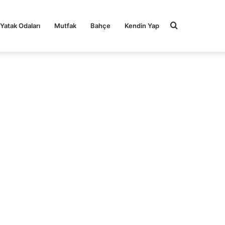
Arama
Yatak Odaları
Mutfak
Bahçe
Kendin Yap
yap
...