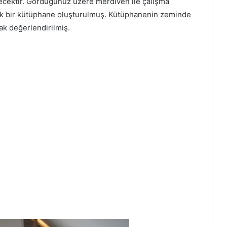
ecektir. Gördüğünüz üzere merdiven ile çalışma
çük bir kütüphane oluşturulmuş. Kütüphanenin zeminde
rak değerlendirilmiş.