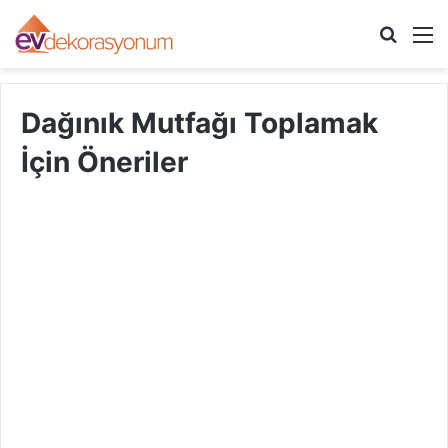
Arama
M
yap
...
Dağınık Mutfağı Toplamak
İçin Öneriler