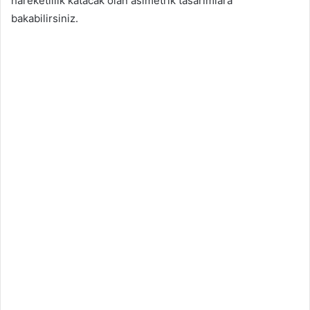
hareketlilik katacak olan asimetrik tasarımlara
bakabilirsiniz.