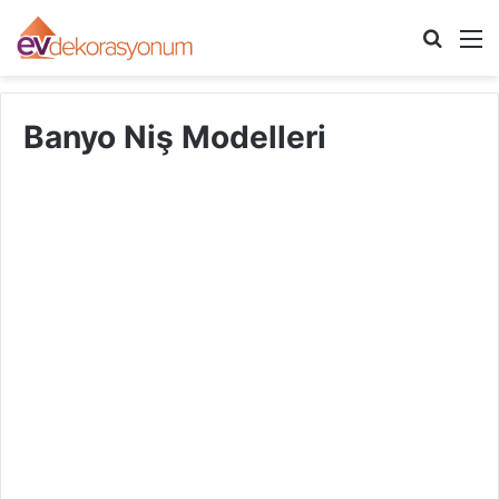
Arama
M
yap
...
Banyo Niş Modelleri