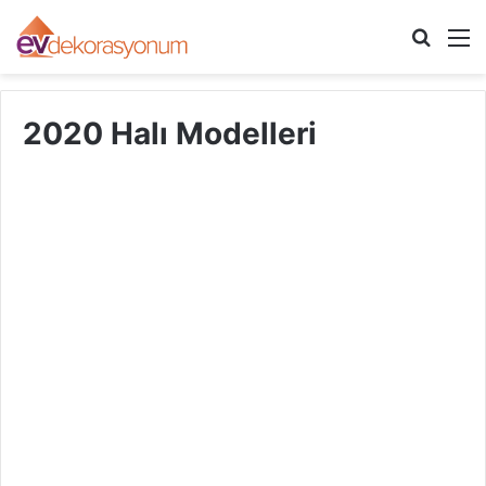
Arama
M
yap
...
2020 Halı Modelleri