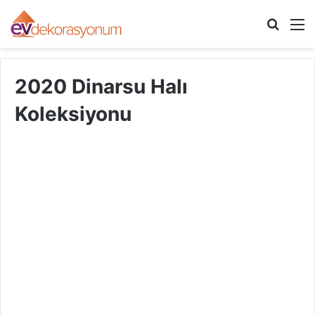
Arama
M
yap
...
2020 Dinarsu Halı
Koleksiyonu