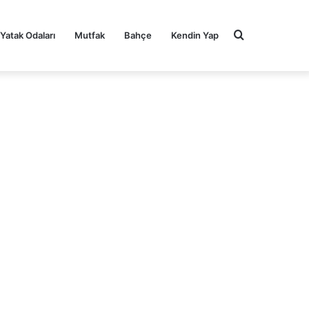
Arama
Yatak Odaları
Mutfak
Bahçe
Kendin Yap
yap
...