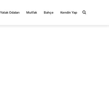
Arama
Yatak Odaları
Mutfak
Bahçe
Kendin Yap
yap
...