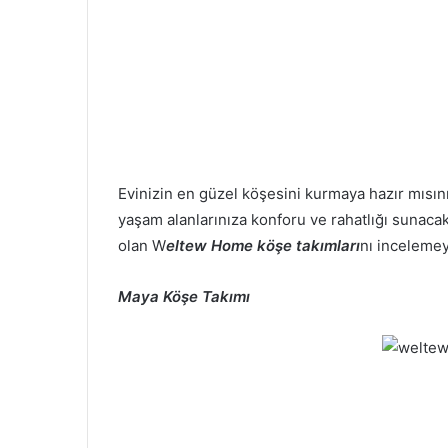
Evinizin en güzel köşesini kurmaya hazır mısın
yaşam alanlarınıza konforu ve rahatlığı sunacak
olan W
eltew Home köşe takımları
nı incelemey
Maya Köşe Takımı