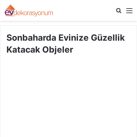
Arama
M
yap
...
Sonbaharda Evinize Güzellik
Katacak Objeler