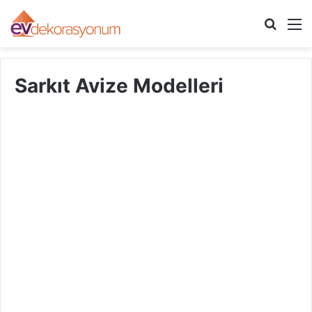
Arama
M
yap
...
Sarkıt Avize Modelleri