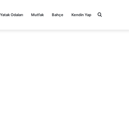
Arama
Yatak Odaları
Mutfak
Bahçe
Kendin Yap
yap
...