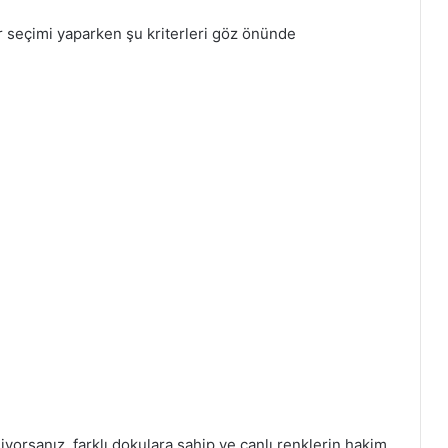
r seçimi yaparken şu kriterleri göz önünde
yorsanız, farklı dokulara sahip ve canlı renklerin hakim