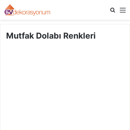
Arama
M
yap
...
Mutfak Dolabı Renkleri