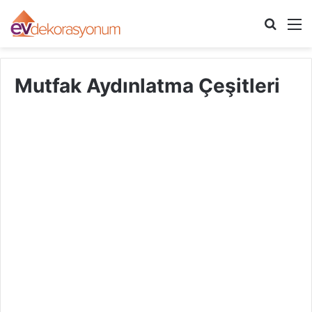
Arama
M
yap
...
Mutfak Aydınlatma Çeşitleri