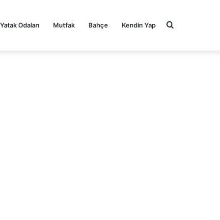
Arama
Yatak Odaları
Mutfak
Bahçe
Kendin Yap
yap
...