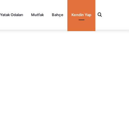
Arama
Yatak Odaları
Mutfak
Bahçe
Kendin Yap
yap
...