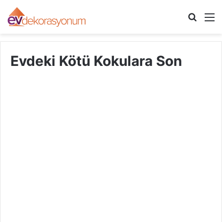
Arama
M
yap
...
Evdeki Kötü Kokulara Son