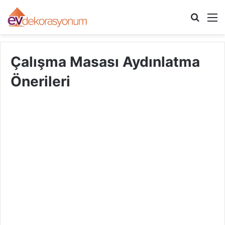
Arama
M
yap
...
Çalışma Masası Aydınlatma
Önerileri