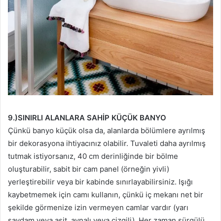
9.)SINIRLI ALANLARA SAHİP KÜÇÜK BANYO
Çünkü banyo küçük olsa da, alanlarda bölümlere ayrılmış
bir dekorasyona ihtiyacınız olabilir. Tuvaleti daha ayrılmış
tutmak istiyorsanız, 40 cm derinliğinde bir bölme
oluşturabilir, sabit bir cam panel (örneğin yivli)
yerleştirebilir veya bir kabinde sınırlayabilirsiniz. Işığı
kaybetmemek için camı kullanın, çünkü iç mekanı net bir
şekilde görmenize izin vermeyen camlar vardır (yarı
saydam veya asit, aynalı veya çizgili). Her zaman sürgülü