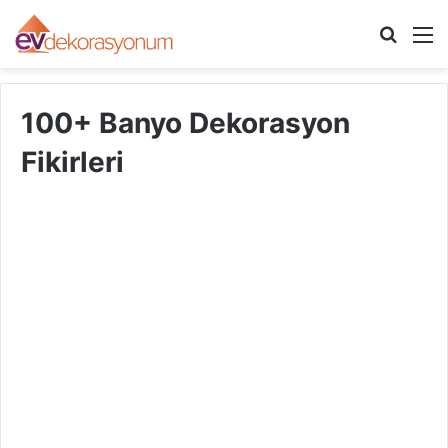
Arama
M
yap
...
100+ Banyo Dekorasyon
Fikirleri