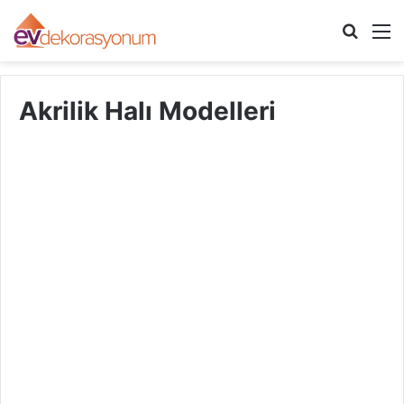
Arama
M
yap
...
Akrilik Halı Modelleri