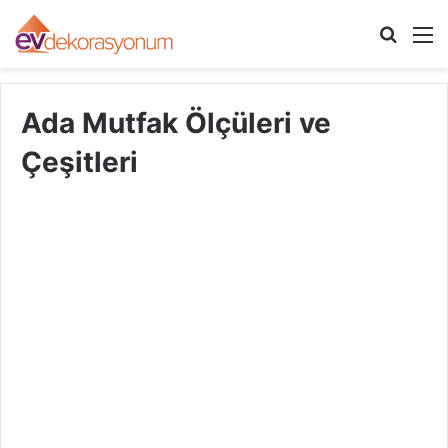
Arama
M
yap
...
Ada Mutfak Ölçüleri ve
Çeşitleri