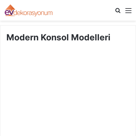
Arama
M
yap
...
Modern Konsol Modelleri