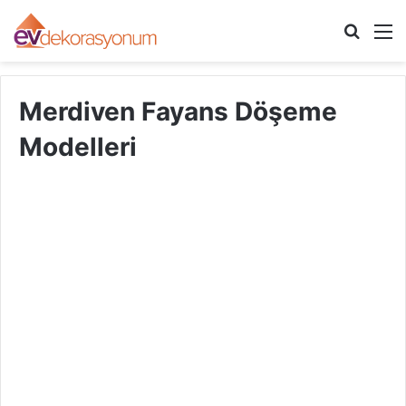
Arama
M
yap
...
Merdiven Fayans Döşeme
Modelleri