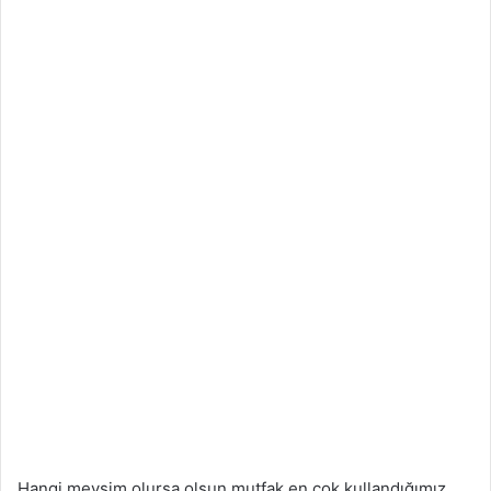
Hangi mevsim olursa olsun mutfak en çok kullandığımız