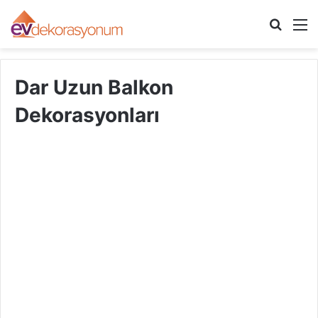
Arama
M
yap
...
Dar Uzun Balkon
Dekorasyonları