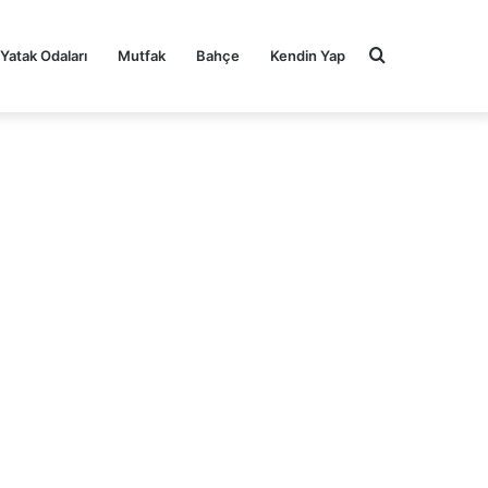
Arama
Yatak Odaları
Mutfak
Bahçe
Kendin Yap
yap
...